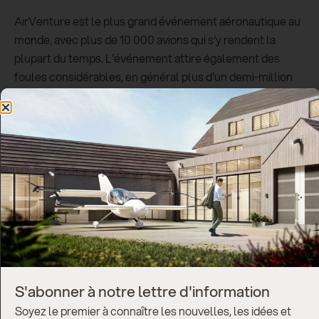
AirVenture est le plus grand événement aéronautique au
monde, avec plus de 10 000 avions qui s'y rendent la
plupart du temps. L'événement attire également des
foules considérables, en général plus d'un demi-million
de spectateurs venus de plus de 90 pays, ainsi que 800
membres des médias et un nombre similaire d'exposants
commerciaux.
Réputé pour présenter les toutes dernières technologies
en matière d'aviation générale, AirVenture est depuis
longtemps considéré comme l'un des événements
incontournables pour les pilotes privés du monde entier.
"Je suis très enthousiaste à l'idée d'emmener notre avion
à l'EAA AirVenture d'Oshkosh, qui est de loin le plus
grand salon aéronautique du monde. Il s'agit d'une étape
S'abonner à notre lettre d'information
importante pour notre équipe et notre technologie. Je
Soyez le premier à connaître les nouvelles, les idées et