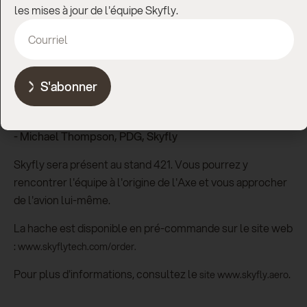
suis encore plus fier d'annoncer que, si nous recevons
les mises à jour de l'équipe Skyfly.
notre permis d'expérimentation à temps, l'avion volera au
salon. Le fait de ne pas se contenter d'exposer mais de
voler signifie que les gens auront l'occasion de voir l'avion
en action, et pas seulement en exposition statique. C'est
S'abonner
un témoignage fort du chemin parcouru et de la direction
que nous prenons".
-
Michael Thompson, PDG, Skyfly
Skyfly sera présent au stand 421. Vous pourrez y
rencontrer l'équipe à l'origine de l'Axe et vous approcher
de l'avion lui-même.
La hache est disponible en pré-commande sur le site web
:
www.skyflytech.com/order.
Pour plus d'informations, consultez le
.
site www.skyfly.aero