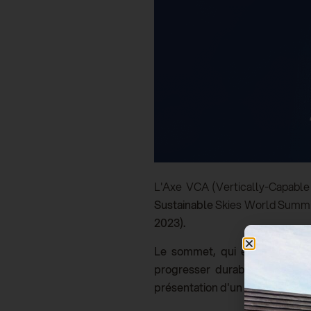
L'Axe VCA (Vertically-Capable 
Sustainable
Skies World Summi
2023).
Le sommet, qui est lié au cél
progresser
durable
durable
e
présentation d'un large éventai