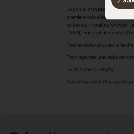
S'ab
Le public et la presse sont invi
premiers vols d'essai habités d
souhaitez ; veuillez envoyer 
l'AERO Friedrichshafen les 21 et
Pour en savoir plus sur la hache, 
Pour regarder une vidéo de notr
Le VCA Axe de Skyfly
Vous êtes arrivé. Plus rapide, pl