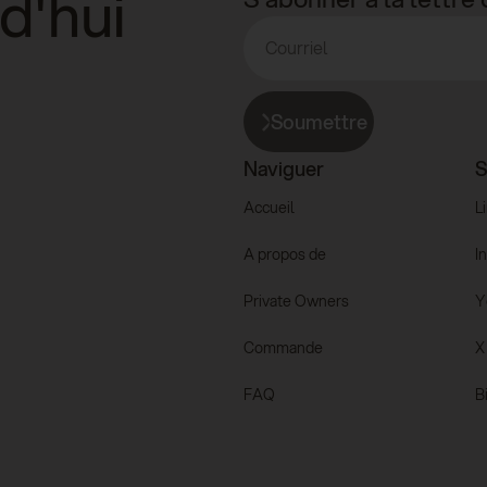
d'hui
Soumettre
Naviguer
S
Accueil
L
A propos de
I
Private Owners
Y
Commande
X
FAQ
B