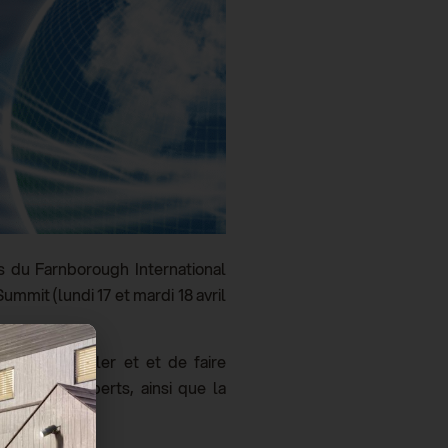
s du Farnborough International
mmit (lundi 17 et mardi 18 avril
, vise à
stimuler
et
et de faire
ateurs et experts, ainsi que la