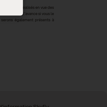
r les progrès réalisés en vue des
entretiens à l'avance si vous le
s serons également présents à
 d'information Skyfly