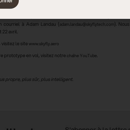
onner
tés à assister au sommet pour rencontrer l'équipe Skyfly et voi
e l'Axe l'année prochaine. Nous serons heureux d'organiser des 
un courriel à Adam Landau (
). Nou
adam.landau@skyflytech.com
 22 avril.
visitez le site
www.skyfly.aero
e prototype en vol, visitez notre
.
chaîne YouTube
us propre, plus sûr, plus intelligent.
S'abonner à la lettre