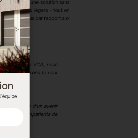
Axe, qui offre une solution sans
tères
et
légers
légers
-
tout en
sécurité accrus par rapport aux
otype de l'Axe VCA, nous
h, où nous serons le seul
ion
 l'équipe
l'élaboration d'un avenir
Nous sommes impatients de