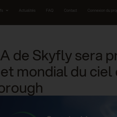
fs
Actualités
FAQ
Contact
Connexion du prop
A de Skyfly sera p
t mondial du ciel
orough