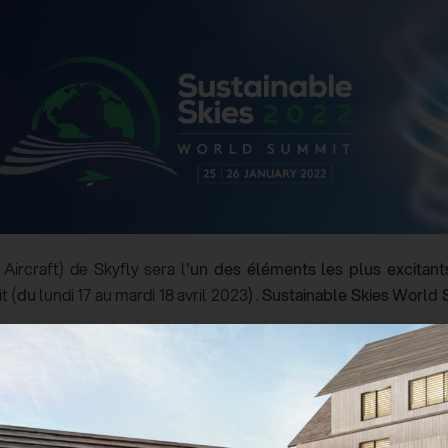
Aircraft) de Skyfly sera l
'un des éléments les plus excitant
t (
du
lundi 17 au mardi 18 avril 2023
)
.
Sustainable Skies World Su
èbre salon international de l'aéronautique de Farnborough
n
réunissant
réunissant
politique
politiques
politiques,
innov
l de technologies aéronautiques futures.