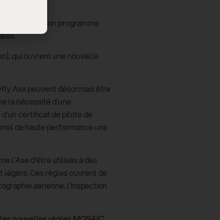
ion poursuivra son programme
ales.
n), qui ouvrent une nouvelle
kyfly Axe peuvent désormais être
me la nécessité d'une
d'un certificat de pilote de
sonnel de haute performance une
 l'Axe d'être utilisés à des
rt légers. Ces règles ouvrent de
tographie aérienne, l'inspection
ar les nouvelles règles MOSAIC