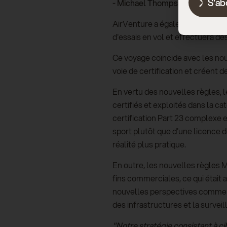
S'ab
-
Michael Thompson, PDG, Skyf
AirVenture a également marqué 
d'essais en vol et effectuera d
Ce voyage coïncide avec les nou
voie de certification et créent d
En vertu des nouvelles règles, 
certifiés et exploités dans la c
certification Part 23 complexe et
sport plutôt que d'une licence 
réalité plus pratique.
En outre, les nouvelles règles 
fins commerciales, ce qui était 
nouvelles perspectives commercia
des infrastructures et la survei
"Notre stratégie consistant à c