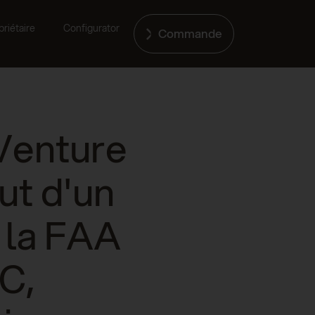
riétaire
Configurator
Commande
rVenture
ut d'un
e la FAA
C,