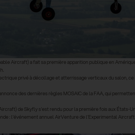
ble Aircraft) a fait sa première apparition publique en Amériqu
h.
lectrique privé à décollage et atterrissage verticaux du salon, ce q
'annonce des dernières règles MOSAIC de la FAA, qui permettent à
craft) de Skyfly s'est rendu pour la première fois aux États-Unis
de : l'événement annuel AirVenture de l'Experimental Aircraft