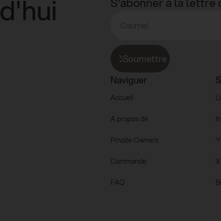
d'hui
S'abonner à la lettre
Soumettre
Naviguer
S
Accueil
L
A propos de
I
Private Owners
Y
Commande
X
FAQ
B