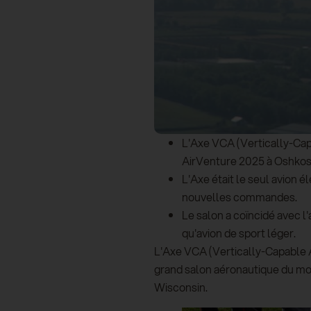
L'Axe VCA (Vertically-Capa
AirVenture 2025 à Oshkos
L'Axe était le seul avion é
nouvelles commandes.
Le salon a coïncidé avec l
qu'avion de sport léger.
L'Axe VCA (Vertically-Capable Air
grand salon aéronautique du mon
Wisconsin.