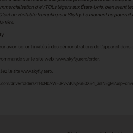
commercialisation d'eVTOLs légers aux États-Unis, bien avant le
est un véritable tremplin pour Skyfly. Le moment ne pourrait ê
la tête.
ly
r avion seront invités à des démonstrations de l'appareil dans 
-commande sur le site web :
www.skyfly.aero/order.
ltez le
.
site www.skyfly.aero
ogle.com/drive/folders/1rRcNbAWFJPv-AK1vj9SE0XB4_3slNEgM?usp=drive