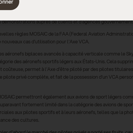
onner
ly
le début du Road Trip américain de l'Axe, au cours duquel l'av
es démonstrations auprès de clients et d'agences gouvernement
velles règles MOSAIC de la FAA (Federal Aviation Administratio
e nouveaux cas d'utilisation pour l'Axe VCA.
les aéronefs biplaces avancés à capacité verticale comme le S
atégorie des aéronefs sportifs légers aux États-Unis. Cela suppri
 coûteuse, permet à l'Axe d'être piloté par des pilotes titulaires 
de pilote privé complète, et fait de la possession d'un VCA per
MOSAIC permettront également aux avions de sport légers comme
auparavant fortement limité dans la catégorie des avions de spo
les aux pilotes sportifs et à leurs aéronefs, telles que la pho
llance des cultures.
ibler d'abord le marché des pilotes privés a porté ses fruits, c