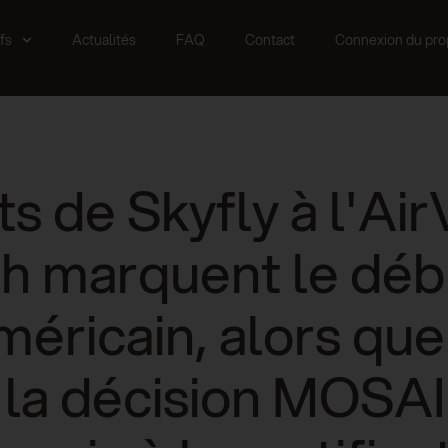
fs
Actualités
FAQ
Contact
Connexion du prop
s de Skyfly à l'Ai
h marquent le déb
méricain, alors qu
 la décision MOSAI