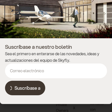
Despegue hoy
Suscríbase al boletín
de Skyfly
Reserve su Axe hoy mismo
por 1.000 £.
Suscríbase a nuestro boletín
Pedir ahora
Sea el primero en enterarse de las novedades, ideas y
Enviar
actualizaciones del equipo de Skyfly.
Navegue
Social
Empresa
por
LinkedIn
Política de
privacidad
Inicio
Instagram
Suscríbase a
Póngase
Acerca de
Youtube
en
contacto
Private
X
con
Owners