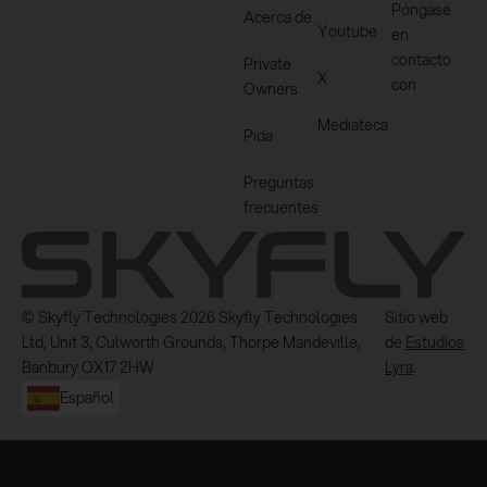
Póngase
Acerca de
Youtube
en
contacto
Private
X
con
Owners
Mediateca
Pida
Preguntas
frecuentes
© Skyfly Technologies 2026 Skyfly Technologies
Sitio web
Ltd, Unit 3, Culworth Grounds, Thorpe Mandeville,
de
Estudios
Banbury OX17 2HW
Lyra
.
Español