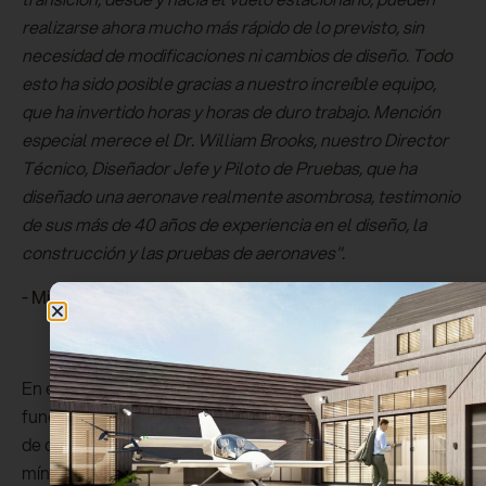
realizarse ahora mucho más rápido de lo previsto, sin
necesidad de modificaciones ni cambios de diseño. Todo
esto ha sido posible gracias a nuestro increíble equipo,
que ha invertido horas y horas de duro trabajo. Mención
especial merece el Dr. William Brooks, nuestro Director
Técnico, Diseñador Jefe y Piloto de Pruebas, que ha
diseñado una aeronave realmente asombrosa, testimonio
de sus más de 40 años de experiencia en el diseño, la
construcción y las pruebas de aeronaves".
-
Michael Thompson, Director General, Skyfly
En el modo de vuelo de avance, el Axe VCA puede
funcionar como un avión normal de ala fija, a velocidades
de crucero de 160 km/h con un consumo de energía
mínimo. También puede realizar despegues y aterrizajes