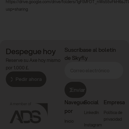
https://drive.google.com/drive/folders/1gFlMFDT_nWs55vFkH6sJ
usp=sharing
Despegue hoy
Suscríbase al boletín
de Skyfly
Reserve su Axe hoy mismo
por 1.000 £.
Pedir ahora
Enviar
Navegue
Social
Empresa
por
LinkedIn
Política de
privacidad
Inicio
Instagram