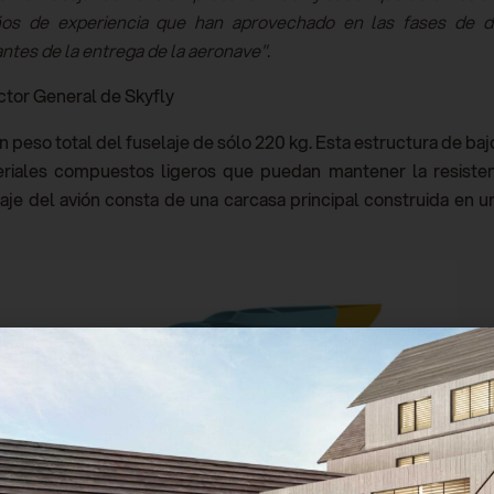
s de experiencia que han aprovechado en las fases de dis
ntes de la entrega de la aeronave".
ctor General de Skyfly
un peso total del fuselaje de sólo 220 kg. Esta estructura de b
riales compuestos ligeros que puedan mantener la resisten
laje del avión consta de una carcasa principal construida en 