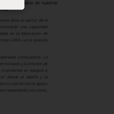
 precisa y fiable de nuestras
l Axe.
imos años, el sector de la
orcionarán una capacidad
ades en la fabricación de
ormas UAM y ve la relación
materiales compuestos. La
en húmedo y la infusión de
 inversiones en equipos e
ica" desde el diseño y la
 Norco cuenta con el apoyo
uen respetando los costes,