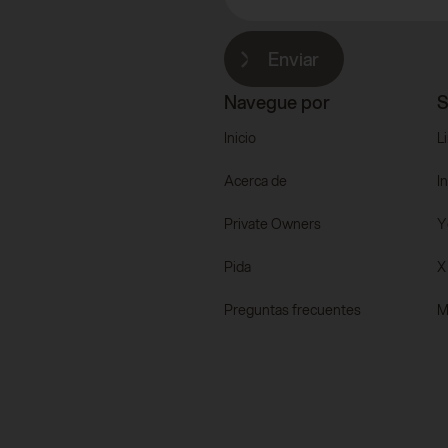
Enviar
Navegue por
S
Inicio
L
Acerca de
I
Private Owners
Y
Pida
X
Preguntas frecuentes
M