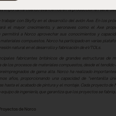
strucción también permite una repetibilidad de bajo coste,
e es importante cuando avancemos en la producción en serie de
trabajar con Skyfly en el desarrollo del avión Axe. En los próx
ntará el mayor crecimiento, y aeronaves como el Axe prop
ón permitirá a Norco aprovechar sus conocimientos y capacid
materiales compuestos. Norco ha participado en varias plataf
esión natural en el desarrollo y fabricación de eVTOLs.
cipales fabricantes británicos de grandes estructuras de 
 de los procesos de materiales compuestos, desde el tendido 
preimpregnados de gama alta. Norco ha realizado importantes
imos años, proporcionando una capacidad de "ventanilla ún
as hasta el acabado de pintura y el montaje. Cada proyecto de
equipo de ingeniería, que garantiza que los proyectos se fabriq
 Proyectos de Norco