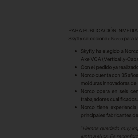
PARA PUBLICACIÓN INMEDI
Skyfly selecciona
para l
a Norco
Skyfly ha elegido a Norco
Axe VCA (Vertically-Capab
Con el pedido ya realizado
Norco cuenta con 35 años 
molduras innovadoras de
Norco opera en seis cen
trabajadores cualificados.
Norco tiene experiencia
principales fabricantes d
"
Hemos quedado muy impr
junto a ellos. Es reconfo