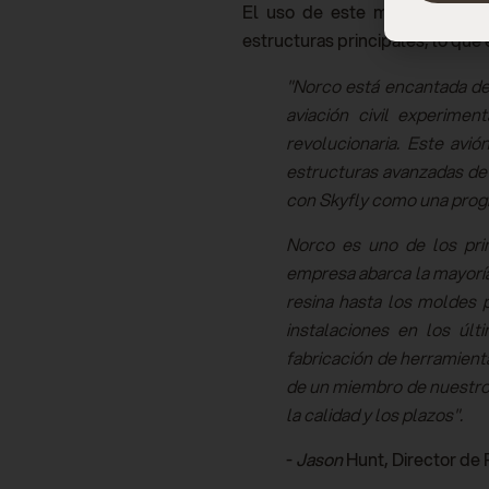
El uso de este método de con
estructuras principales, lo qu
"Norco está encantada de 
aviación civil experime
revolucionaria. Este avi
estructuras avanzadas de 
con Skyfly como una progr
Norco es uno de los prin
empresa abarca la mayoría
resina hasta los moldes 
instalaciones en los últ
fabricación de herramient
de un miembro de nuestro 
la calidad y los plazos".
-
Jason
Hunt, Director de