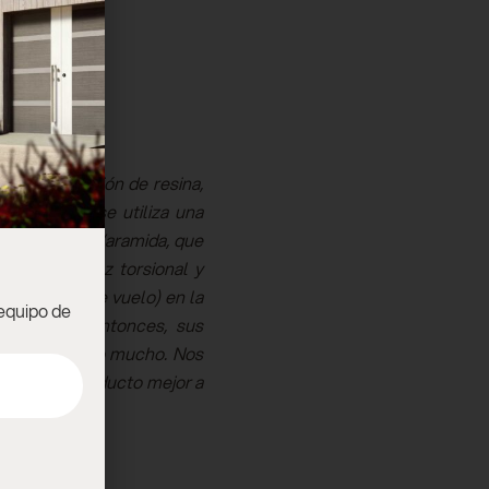
diante infusión de resina,
ar la piel se utiliza una
arbono híbrido/aramida, que
rciona rigidez torsional y
superficies de vuelo) en la
 equipo de
s y, desde entonces, sus
n evolucionado mucho. Nos
uce en un producto mejor a