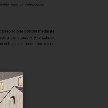
eño para la fabricación,
ajo peso sólo es posible mediante
cia a los choques y la solidez
una sola pieza con un morro y un