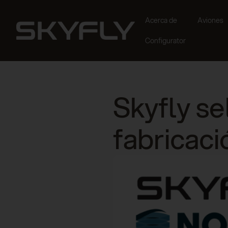
Acerca de
Aviones
Configurator
Skyfly se
fabricac