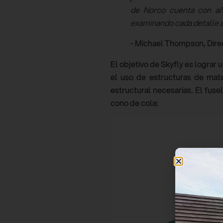
de Norco cuenta con año
examinando cada detalle a
- Michael Thompson, Dire
El objetivo de Skyfly es lograr 
el uso de estructuras de mate
estructural necesarias. El fuse
cono de cola: